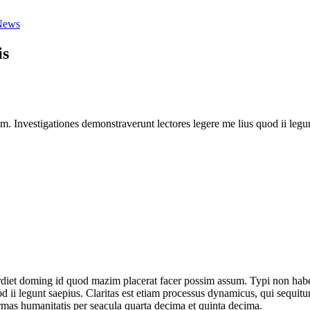
News
is
atem. Investigationes demonstraverunt lectores legere me lius quod ii leg
iet doming id quod mazim placerat facer possim assum. Typi non habent c
uod ii legunt saepius. Claritas est etiam processus dynamicus, qui sequ
mas humanitatis per seacula quarta decima et quinta decima.