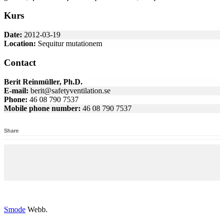
Kurs
Date:
2012-03-19
Location:
Sequitur mutationem
Contact
Berit Reinmüller, Ph.D.
E-mail:
berit@safetyventilation.se
Phone:
46 08 790 7537
Mobile phone number:
46 08 790 7537
Share
Smode
Webb.