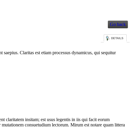
Go back
DETAILS
unt saepius. Claritas est etiam processus dynamicus, qui sequitur
laritatem insitam; est usus legentis in iis qui facit eorum
itur mutationem consuetudium lectorum. Mirum est notare quam littera